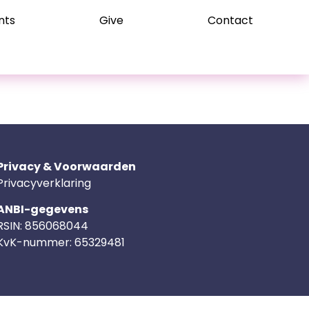
nts
Give
Contact
Privacy & Voorwaarden
Privacyverklaring
ANBI-gegevens
RSIN:
856068044
KvK-nummer:
65329481